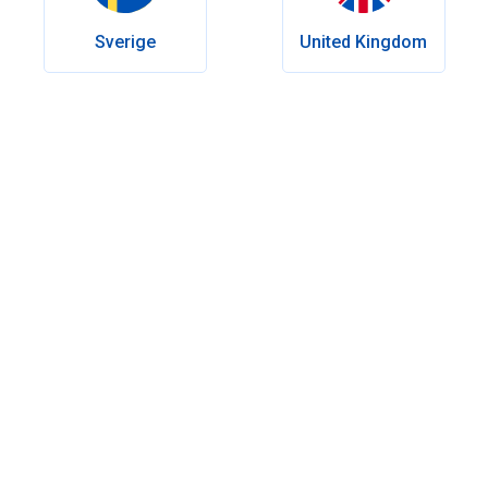
Sverige
United Kingdom
Inhaltsverzeichnis
Warum sind Frisuren für Männer mit Haarausfall wichtig?
Was sind die besten Frisuren für Männer mit dünnem Haar
und Haarausfall?
Was sind die besten Frisuren für bestimmte Arten von
Haarausfall?
Wie stylt man sein dünner werdendes Haar?
Das Fazit