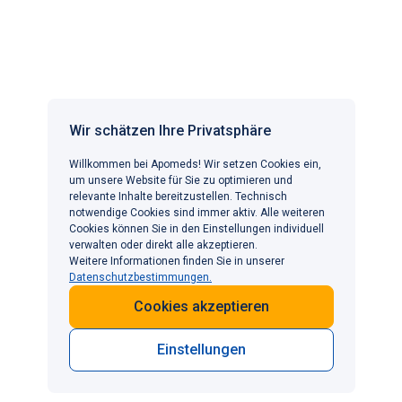
Pharmacy B.V. Pannenberg 12D, 5951 DM Belfeld,
Niederlande, mit der Handelsregisternummer 81205864
bezogen werden. Weitere Informationen finden Sie in
unseren AGB.
APOMEDS IN ANDEREN LÄNDERN
Wir schätzen Ihre Privatsphäre
Willkommen bei Apomeds! Wir setzen Cookies ein,
BELIEBTE BEHANDLUNGEN
um unsere Website für Sie zu optimieren und
Erektile Dysfunktion
INFORMATIONEN
relevante Inhalte bereitzustellen. Technisch
notwendige Cookies sind immer aktiv. Alle weiteren
Gewichtsmanagement
KONTAKT
Cookies können Sie in den Einstellungen individuell
Haarausfall
Wir freuen uns, von Ihnen zu hören
verwalten oder direkt alle akzeptieren.
Vorzeitige Ejakulation
Weitere Informationen finden Sie in unserer
kontakt@apomeds.com
Datenschutzbestimmungen.
KOSTENFREI in Deutschland:
0800-2040640
+49-800-2040640
Cookies akzeptieren
Einstellungen
©2026 Alle Rechte vorbehalten.
AGB
Datenschutzerklärung
Impressum