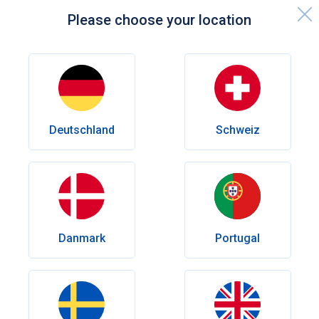
Please choose your location
Startseite
Top-Frisuren für Männer mit Haarausfall
Haargesundheit
Deutschland
Schweiz
Top-Frisuren für Männer mit
Haarausfall
Weniger Haare – aber mehr Stil! Diese Frisuren helfen
Männern mit Haarausfall, selbstbewusst und modern
aufzutreten.
Danmark
Portugal
Verfasst von
Dr Rosmy Barrios
Erscheinungsdatum:
September 26, 2025
Letzte Änderung:
Dezember 10, 2025