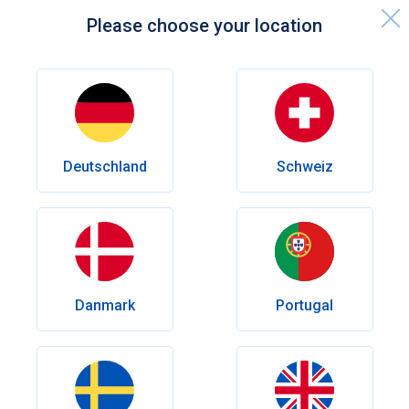
Please choose your location
Startseite
Unterleibsschmerzen bei der Frau
Verhütung
Deutschland
Schweiz
Unterleibsschmerzen bei der Frau
Dieser Artikel gibt einen Überblick über
Unterleibsschmerzen bei Frauen. Er befasst sich mit den
häufigsten Ursachen, den verfügbaren
Behandlungsmöglichkeiten und gibt Ratschläge, wann man
professionelle Hilfe suchen sollte.
Danmark
Portugal
Verfasst von
Dr Rosmy Barrios
Geprüft von
Dr.med. Andrés Eduardo Maldonado Rincón
Erscheinungsdatum:
Februar 27, 2025
Letzte Änderung:
Dezember 15, 2025