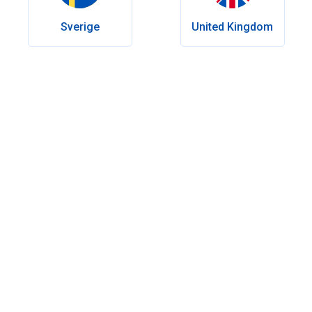
Sverige
United Kingdom
Inhaltsverzeichnis
Weibliche Organe, die Unterleibsschmerzen verursachen
können
Was sind die häufigsten Unterleibsschmerzen-Ursachen
bei Frauen?
Wie werden Unterleibsschmerzen diagnostiziert?
Welche Behandlungsmöglichkeiten gibt es bei