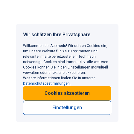
pelvic-anatomy-uterus-and-related-structures
[10] Guimarães I, Póvoa AM. Primary Dysmenorrhea:
Assessment and Treatment. Dismenorreia primária:
Wir schätzen Ihre Privatsphäre
Avaliação e tratamento. Rev Bras Ginecol Obstet.
2020;42(8):501-507. doi:
10.1055/s-0040-1712131
Willkommen bei Apomeds! Wir setzen Cookies ein,
um unsere Website für Sie zu optimieren und
[11] Ferries-Rowe E, Corey E, Archer JS. Primary
relevante Inhalte bereitzustellen. Technisch
notwendige Cookies sind immer aktiv. Alle weiteren
Dysmenorrhea: Diagnosis and Therapy. Obstet Gynecol.
Cookies können Sie in den Einstellungen individuell
2020;136(5):1047-1058.
verwalten oder direkt alle akzeptieren.
doi:
10.1097/AOG.0000000000004096
Weitere Informationen finden Sie in unserer
Datenschutzbestimmungen.
[12] Begum IA. The connection between endometriosis
Cookies akzeptieren
and secondary dysmenorrhea. J Reprod Immunol.
Published online January 9, 2025.
Einstellungen
doi:
10.1016/j.jri.2025.104425
[13] Motwani R, Krishna H. Ovulation. In: Encyclopedia of