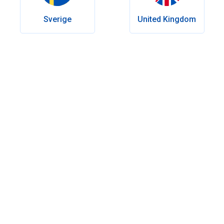
Sverige
United Kingdom
Inhaltsverzeichnis
Wie häufig treten Nebenwirkungen bei Cialis auf?
Die häufigsten Cialis-Nebenwirkungen im Überblick
Sehstörungen sind selten, aber ernst zu nehmen
Hörstörungen und Tinnitus
Schwere Cialis-Nebenwirkungen: Priapismus