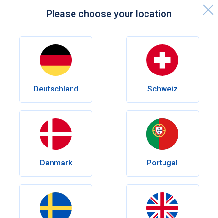
Please choose your location
Startseite
Gesundheits-Ratgeber
Sexualität
Cialis-Nebenwirkungen: Wirkungen auf den Körper
Deutschland
Schweiz
Sexualität
Nebenwirkungen von Cialis:
Mögliche Risiken
Welche Nebenwirkungen sind bei Cialis möglich? Ein
Überblick hilft, typische Beschwerden und seltene Risiken
Danmark
Portugal
besser einzuordnen.
Verfasser
Tristan Auer
Geprüft von
Dr.med. Walter Brinker
Erscheinungsdatum:
März 30, 2026
Letzte Änderung:
März 30, 2026