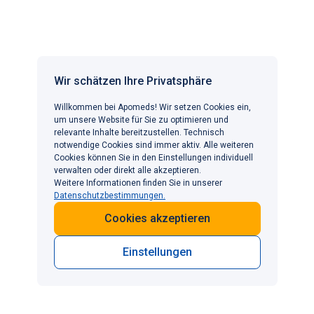
4295(01)00941-4
Kloner RA, Mitchell M, Emmick JT. Cardiovascular
effects of tadalafil in patients on common
antihypertensive therapies. Am J Cardiol.
Wir schätzen Ihre Privatsphäre
2003;92(9A):47M-57M. DOI:
10.1016/s0002-
Willkommen bei Apomeds! Wir setzen Cookies ein,
9149(03)00075-4
um unsere Website für Sie zu optimieren und
relevante Inhalte bereitzustellen. Technisch
Cheitlin MD, Hutter AM Jr, Brindis RG, et al. ACC/AHA
notwendige Cookies sind immer aktiv. Alle weiteren
Cookies können Sie in den Einstellungen individuell
expert consensus document. Use of sildenafil
verwalten oder direkt alle akzeptieren.
(Viagra) in patients with cardiovascular disease. J
Weitere Informationen finden Sie in unserer
Am Coll Cardiol. 1999;33(1):273-282. DOI:
Datenschutzbestimmungen.
10.1016/s0735-1097(98)00656-1
Cookies akzeptieren
Einstellungen
Keine Haftung für Informationen: Bitte beachten
Sie, dass die zur Verfügung gestellten
Informationen und/oder Daten sorgfältig erstellt