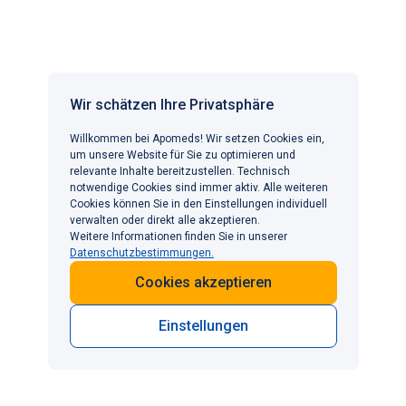
Vollfette Milchprodukte können die Cholesterinwerte
negativ beeinflussen. Greifen Sie zu fettarmen
Varianten (unter 1,5% Fett) oder pflanzlichen
Alternativen wie Hafer-, Mandel- oder Sojamilch.
Wir schätzen Ihre Privatsphäre
Sollten sich nur ältere Menschen darum
Willkommen bei Apomeds! Wir setzen Cookies ein,
kümmern, den Cholesterinspiegel zu
um unsere Website für Sie zu optimieren und
senken?
relevante Inhalte bereitzustellen. Technisch
notwendige Cookies sind immer aktiv. Alle weiteren
Cookies können Sie in den Einstellungen individuell
Überraschenderweise nein. Eine Studie belegt, dass
verwalten oder direkt alle akzeptieren.
erhöhte Cholesterinwerte auch bei jungen Erwachsenen
Weitere Informationen finden Sie in unserer
Datenschutzbestimmungen.
mit einem höheren Risiko für Herz-Kreislauf-
Erkrankungen verbunden sind. Umgekehrt zeigt sich:
Cookies akzeptieren
Junge Erwachsene, die ihre Cholesterinwerte senken,
können ihr Risiko deutlich reduzieren. [
13
]
Einstellungen
Kann auch zu viel "gutes" Cholesterin
schädlich sein?