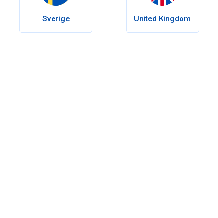
Letzte Änderung:
Januar 05, 2026
Sverige
United Kingdom
Inhaltsverzeichnis
Welches Cholesterin gibt es und wie viel ist normal?
Ab wann ist der Cholesterinwert zu hoch?
Was sind die Folgen hoher Cholesterinwerte?
Diese Lebensmittel sollten Sie bei hohem Cholesterin