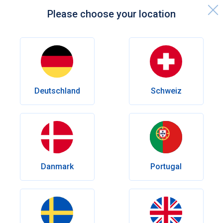
Please choose your location
Startseite
Hoher Cholesterinspiegel: Liste der verbotenen Lebensmittel
Deutschland
Schweiz
Allgemeine Gesundheit
Hoher Cholesterinspiegel: Liste
der verbotenen Lebensmittel
Wir erklären mit praxisnahen Tipps, welche Lebensmittel
Sie besser meiden sollten, welche Cholesterinsenker-
Danmark
Portugal
Lebensmittel in Ihren Speiseplan gehören und wieso Sie
mit cholesterinarmem Essen Ihre Herzgesundheit fördern.
Verfasst von
Tristan Auer
Geprüft von
Dr.med. Walter Brinker
Erscheinungsdatum:
März 26, 2025