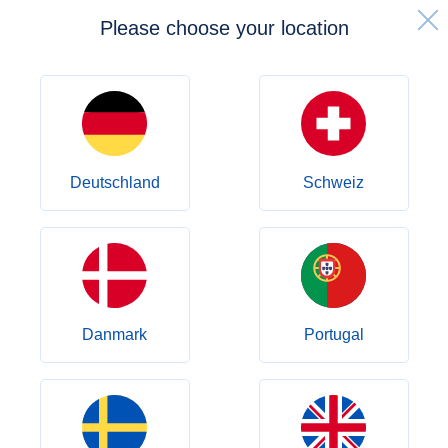
Please choose your location
Forside
Ofte stillede spørgsmål
Ofte stillede spørgsmål
Deutschland
Schweiz
Om Apomeds
Bestilling
Abonnement
Betaling
Danmark
Portugal
Forsendelse & levering
Tilbagebetalinger
Brugerkonto
Privatlivspolitik