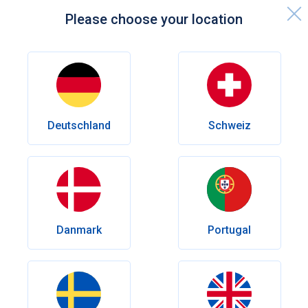
Please choose your location
Forside
Videnscenter
Vægtkontrol
Ozempic
Vægtkontrol
Deutschland
Schweiz
Ozempic: Brug, fordele og hvordan
du kan købe det i Danmark
Vil du tabe dig med Ozempic? Læs, hvordan
diabetesmedicinen virker, hvem den passer til, og hvad du
skal overveje ved køb i Danmark.
Danmark
Portugal
Forfatter
Olena Goriacheva
Revideret
Dr.med. Andrés Eduardo Maldonado Rincón
Udgivelsesdato:
Maj 12, 2025
Sidst ændret:
Marts 13, 2026