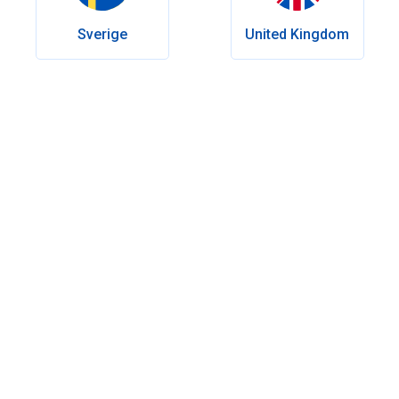
Sverige
United Kingdom
Indholdsfortegnelse
Hvad er Ozempic?
Hvad er virkningen af Ozempic?
Ozempic dosering og formulering
Hvor længe bør man tage Ozempic?
Risici og bivirkninger ved Ozempic
Alternativer til Ozempic som slankemiddel: Medicinske og