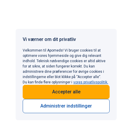
K, Hu Z, Chen Y and Chen R (2022) Glucose-lowering
effect of berberine on type 2 diabetes: A systematic
review and meta-analysis.
Front. Pharmacol.
13:1015045. doi:
10.3389/fphar.2022.1015045
Bansal AB, Patel P, Al Khalili Y. Orlistat. [Updated
Vi værner om dit privatliv
2024 Feb 14]. In: StatPearls [Internet]. Treasure
Velkommen til Apomeds! Vi bruger cookies til at
Island (FL): StatPearls Publishing; 2025 Jan-.
optimere vores hjemmeside og give dig relevant
https://www.ncbi.nlm.nih.gov/books/NBK542202/
indhold. Teknisk nødvendige cookies er altid aktive
for at sikre, at siden fungerer korrekt. Du kan
administrere dine præferencer for øvrige cookies i
indstillingerne eller blot klikke på “Accepter alle”.
Du kan finde flere oplysninger i
vores privatlivspolitik.
Accepter alle
Administrer indstillinger
Udforsk relaterede emner