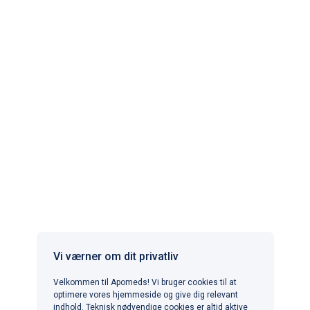
Partnerapoteker, der er registreret og har tilladelse
til at sælge lægemidler online.
Apomeds.com drives af Apo Global Ltd. som en digital
sundhedsplatform, hvor du kan finde autoriserede læger og
registrerede partnerapoteker. Apomeds.com leverer ikke
medicin eller andre produkter.
APOMEDS I ANDRE LANDE
Vi værner om dit privatliv
Velkommen til Apomeds! Vi bruger cookies til at
POPULÆRE BEHANDLINGER
optimere vores hjemmeside og give dig relevant
Erektil dysfunktion
indhold. Teknisk nødvendige cookies er altid aktive