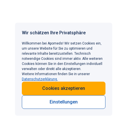
Was passiert nach dem Absetzen von
Mounjaro?
Wir schätzen Ihre Privatsphäre
Ohne Tirzepatid kehren Appetit und
Magenentleerungsgeschwindigkeit auf das
Willkommen bei Apomeds! Wir setzen Cookies ein,
Ausgangsniveau zurück.
Mounjaro-Erfahrungsberichte
um unsere Website für Sie zu optimieren und
relevante Inhalte bereitzustellen. Technisch
und Studien weisen darauf hin, dass nach Beendigung
notwendige Cookies sind immer aktiv. Alle weiteren
einer Diät eine Gewichtszunahme zu verzeichnen ist,
Cookies können Sie in den Einstellungen individuell
insbesondere, wenn keine langfristigen Ernährungs- und
verwalten oder direkt alle akzeptieren.
Weitere Informationen finden Sie in unserer
Bewegungsgewohnheiten etabliert wurden. Mounjaro ist
Datenschutzerklärung.
als Langzeittherapie gedacht; ein Absetzen sollte
Cookies akzeptieren
immer mit dem Arzt besprochen werden.
Wo kann ich Mounjaro in der Schweiz
Einstellungen
kaufen?
Bitte beachten Sie, dass
Mounjaro Kwikpen in der