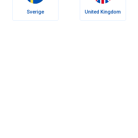
Geprüft von
Dr. med. Walter Brinker
Erscheinungsdatum:
Mai 27, 2026
Sverige
United Kingdom
Letzte Änderung:
Mai 27, 2026
Inhaltsverzeichnis
Welche Mounjaro-Dosierungen gibt es in der Schweiz?
Mounjaro-Dosierungsplan im Überblick
Welche Dosis wirkt am besten?