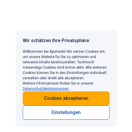
Pharmacy B.V. Pannenberg 12D, 5951 DM Belfeld,
Niederlande, mit der Handelsregisternummer 81205864
bezogen werden. Weitere Informationen finden Sie in
unseren AGB.
APOMEDS IN ANDEREN LÄNDERN
Wir schätzen Ihre Privatsphäre
Willkommen bei Apomeds! Wir setzen Cookies ein,
BELIEBTE BEHANDLUNGEN
um unsere Website für Sie zu optimieren und
Erektile Dysfunktion
INFORMATIONEN
relevante Inhalte bereitzustellen. Technisch
notwendige Cookies sind immer aktiv. Alle weiteren
Gewichtsmanagement
KONTAKT
Cookies können Sie in den Einstellungen individuell
Haarausfall
Wir freuen uns, von Ihnen zu hören
verwalten oder direkt alle akzeptieren.
Vorzeitige Ejakulation
Weitere Informationen finden Sie in unserer
kontakt@apomeds.com
Datenschutzbestimmungen.
KOSTENFREI in Deutschland:
0800-2040640
+49-800-2040640
Cookies akzeptieren
Einstellungen
©2026 Alle Rechte vorbehalten.
AGB
Datenschutzerklärung
Impressum