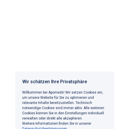
Apomeds.com wird von Apo Global Ltd. als digitale
Gesundheitsplattform betrieben, auf der Sie zugelassene
Ärzte und registrierte Partnerapotheken finden können.
Apomeds.com liefert keine Medikamente oder andere
Produkte. Die Arzneimittel können von der Apotheke Prime
Pharmacy B.V. Pannenberg 12D, 5951 DM Belfeld,
Niederlande, mit der Handelsregisternummer 81205864
bezogen werden. Weitere Informationen finden Sie in
unseren AGB.
APOMEDS IN ANDEREN LÄNDERN
Wir schätzen Ihre Privatsphäre
Willkommen bei Apomeds! Wir setzen Cookies ein,
BELIEBTE BEHANDLUNGEN
um unsere Website für Sie zu optimieren und
Erektile Dysfunktion
INFORMATIONEN
relevante Inhalte bereitzustellen. Technisch
notwendige Cookies sind immer aktiv. Alle weiteren
Gewichtsmanagement
KONTAKT
Cookies können Sie in den Einstellungen individuell
Haarausfall
Wir freuen uns, von Ihnen zu hören
verwalten oder direkt alle akzeptieren.
Vorzeitige Ejakulation
Weitere Informationen finden Sie in unserer
kontakt@apomeds.com
Datenschutzbestimmungen.