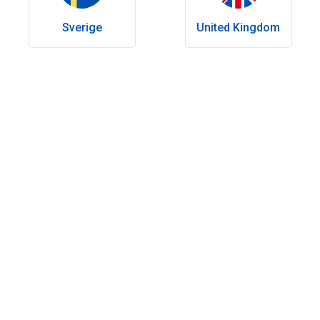
Erscheinungsdatum:
Juni 08, 2026
Letzte Änderung:
Juni 08, 2026
Sverige
United Kingdom
Inhaltsverzeichnis
Welche Alternativen zu Tadalafil gibt es gegen erektile
Dysfunktion?
Tadalafil vs. Alternativen: Die wichtigsten Unterschiede