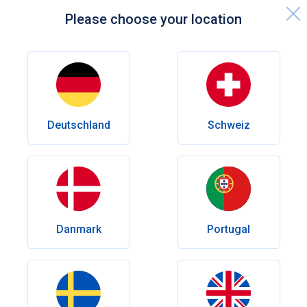
Please choose your location
Startseite
Gesundheits-Ratgeber
Sexualität
Die wichtigsten Tadalafil Alternativen im Vergleich
Deutschland
Schweiz
Sexualität
Die wichtigsten Tadalafil
Alternativen im Vergleich
Tadalafil ist nicht die einzige Option bei
Erektionsstörungen. Entdecken Sie wirksame Alternativen
Danmark
Portugal
mit unterschiedlicher Wirkungsdauer, Anwendung und
Verträglichkeit – und erfahren Sie, welche Behandlung am
besten zu Ihren Bedürfnissen passen könnte.
Verfasser
Olena Goriacheva
Geprüft von
Dr.med. Walter Brinker