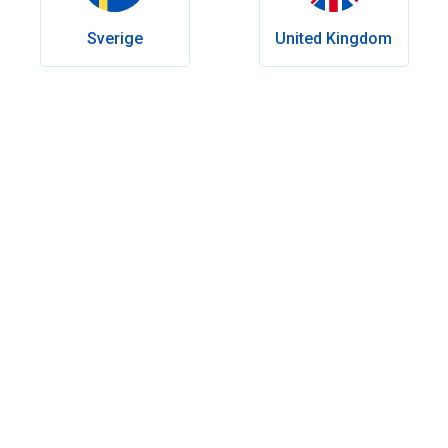
Sverige
United Kingdom
Innehållsförteckning
Vad är en penispump och vad förskrivs den för?
Hur fungerar penispump
Vad ska man tänka på när man använder en vakuumpump
för män?
Den beprövade effekten av penispump
Vilka typer av penispumpar finns det?