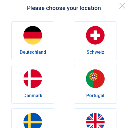
Please choose your location
Startsida
Penispump: Hvad er det, og gør det nogen gavn?
Sexuell hälsa
Deutschland
Schweiz
Penispump: Hvad er det, og gør det
nogen gavn?
En medicinsk penispump eller vakuumpump är ett
mekaniskt erektionshjälpmedel. Den kan hjälpa män med
erektil dysfunktion att få erektion och kan ordineras av en
Danmark
Portugal
läkare för detta ändamål. Om du undrar hur funkar
penispumpar, då har du kommit till rätt ställe!
Publiceringsdatum:
Juni 01, 2023
Nyligen modifierad:
Mars 24, 2026