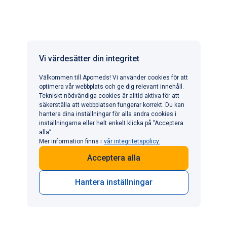
Apomeds.com drivs av Apo Global Ltd. som en digital
Vi värdesätter din integritet
hälsovårdsplattform där du kan hitta legitimerade läkare
och registrerade partnerapotek. Apomeds.com levererar
Välkommen till Apomeds! Vi använder cookies för att
inte läkemedel eller andra produkter.
optimera vår webbplats och ge dig relevant innehåll.
Tekniskt nödvändiga cookies är alltid aktiva för att
APOMEDS I ANDRA LÄNDER
säkerställa att webbplatsen fungerar korrekt. Du kan
hantera dina inställningar för alla andra cookies i
inställningarna eller helt enkelt klicka på ”Acceptera
alla”.
POPULÄRA BEHANDLINGAR
Mer information finns i
vår integritetspolicy.
Erektil dysfunktion
INFORMATION
Acceptera alla
Viktminskning
KONTAKTA OSS
Håravfall
Vi vill gärna höra från dig
Hantera inställningar
För tidig utlösning
support@apomeds.com
+49-800-2040640