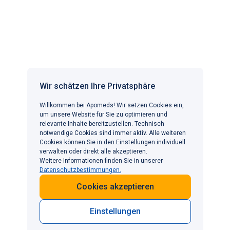
Produkte. Die Arzneimittel können von der Apotheke Prime
Pharmacy B.V. Pannenberg 12D, 5951 DM Belfeld,
Niederlande, mit der Handelsregisternummer 81205864
bezogen werden. Weitere Informationen finden Sie in
unseren AGB.
APOMEDS IN ANDEREN LÄNDERN
Wir schätzen Ihre Privatsphäre
Willkommen bei Apomeds! Wir setzen Cookies ein,
BELIEBTE BEHANDLUNGEN
um unsere Website für Sie zu optimieren und
Erektile Dysfunktion
INFORMATIONEN
relevante Inhalte bereitzustellen. Technisch
notwendige Cookies sind immer aktiv. Alle weiteren
Gewichtsmanagement
KONTAKT
Cookies können Sie in den Einstellungen individuell
Haarausfall
Wir freuen uns, von Ihnen zu hören
verwalten oder direkt alle akzeptieren.
Vorzeitige Ejakulation
Weitere Informationen finden Sie in unserer
kontakt@apomeds.com
Datenschutzbestimmungen.
KOSTENFREI in Deutschland:
0800-2040640
+49-800-2040640
Cookies akzeptieren
Einstellungen
©2026 Alle Rechte vorbehalten.