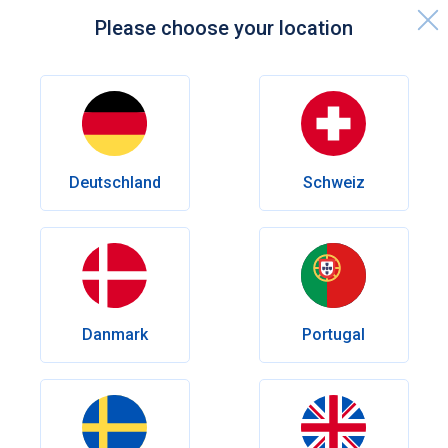
Please choose your location
Startseite
Nächtlicher Samenerguss: Warum gibt es ihn?
Sexualität
Deutschland
Schweiz
Nächtlicher Samenerguss: Warum
gibt es ihn?
Ein nächtlicher Samenerguss ist völlig natürlich – doch
warum passiert er, und was sagt er über die männliche
Sexualfunktion aus?
Danmark
Portugal
Verfasst von
Tristan Auer
Geprüft von
Dr.med. Andrés Eduardo Maldonado Rincón
Erscheinungsdatum:
September 25, 2025
Letzte Änderung:
Januar 05, 2026