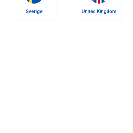
Sverige
United Kingdom
Inhaltsverzeichnis
Nächtlicher Samenerguss: Was sind feuchte Träume?
Welche Ursachen hat der nächtliche Samenerguss?
Ab wann hat man einen nächtlichen Samenerguss?
Spermatorrhö vs. Normalzustand
Kann man nächtlichen Samenerguss verhindern?
Fazit