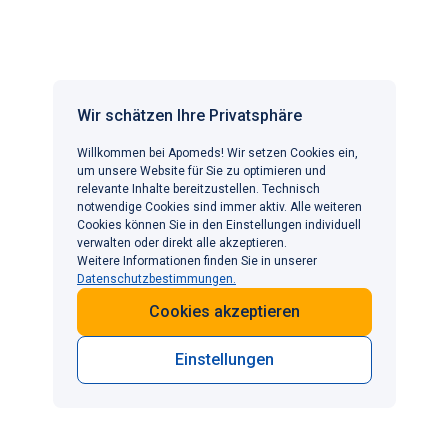
Gall H, Glowania HJ, Fischer M. Circadiane Rhythmik
des Plasmatestosteronspiegels. I. Physiologische
Schwankungen des Plasmatestosteronspiegels
Wir schätzen Ihre Privatsphäre
innerhalb von 24 h [Circadian rhythm of testosterone
level in plasma. I. Physiologic 24-hour oscillations
Willkommen bei Apomeds! Wir setzen Cookies ein,
of the testosterone level in plasma]. Andrologia.
um unsere Website für Sie zu optimieren und
1979;11(4):287-292.
relevante Inhalte bereitzustellen. Technisch
notwendige Cookies sind immer aktiv. Alle weiteren
https://pubmed.ncbi.nlm.nih.gov/496034/
Cookies können Sie in den Einstellungen individuell
verwalten oder direkt alle akzeptieren.
Brandon Peters, MD. Everything You Need to Know
Weitere Informationen finden Sie in unserer
Datenschutzbestimmungen.
About Wet Dreams. Verywell Health. 17.05.2024.
https://www.verywellhealth.com/what-is-a-wet-
Cookies akzeptieren
dream-and-what-does-it-mean-3015090#toc-what-
causes-a-wet-dream
Einstellungen
Sexual Development. Kidcentral TN.
https://www.kidcentraltn.com/development/11-13-