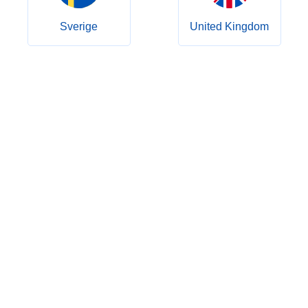
Sverige
United Kingdom
Nous contacter
Appelez-nous ! Vous pouvez nous joindre du lundi au
vendredi, de 9 h à 17 h.
Numéro de téléphone :
+49-800-2040640
E-mail:
kontakt@apomeds.com