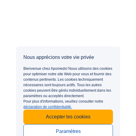
Apomeds.com est exploité par Apo Global Ltd. en tant que
plateforme numérique de santé où vous pouvez trouver
des médecins autorisés et des pharmacies partenaires
enregistrées. Apomeds.com ne fournit pas de médicaments
ou d’autres produits.
APOMEDS DANS D'AUTRES PAYS
Nous apprécions votre vie privée
Bienvenue chez Apomeds! Nous utilisons des cookies
pour optimiser notre site Web pour vous et fournir des
TRAITEMENTS POPULAIRES
contenus pertinents. Les cookies techniquement
nécessaires sont toujours actifs. Tous les autres
Dysfonction érectile
INFORMATION
cookies peuvent être gérés individuellement dans les
Perte de poids
NOUS CONTACTER
paramètres ou acceptés directement.
Chute de cheveux
Pour plus d'informations, veuillez consulter notre
Nous sommes à votre écoute
déclaration de confidentialité.
Éjaculation précoce
kontakt@apomeds.com
+49-800-2040640
Accepter les cookies
Paramètres