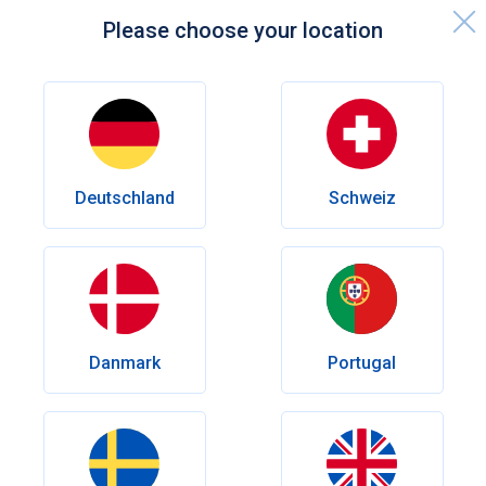
Please choose your location
Forside
Videnscenter
Seksuel sundhed
Cialis Bivirkninger
Deutschland
Schweiz
Seksuel sundhed
Cialis bivirkninger: overblik over
tadalafil fra hyppig til sjælden
Cialis (tadalafil) er en langtidsvirkende behandling mod
erektil dysfunktion, som kan give bivirkninger hos nogle
Danmark
Portugal
brugere. Få et overblik over de hyppigste og sjældnere
bivirkninger, og lær, hvornår du bør kontakte en læge.
Forfatter
Olena Goriacheva
Revideret
Dr.med. Andrés Eduardo Maldonado Rincón
Udgivelsesdato:
Juli 06, 2026