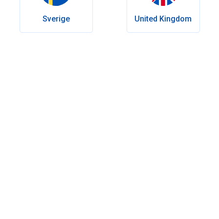
Sidst ændret:
Juli 06, 2026
Sverige
United Kingdom
Indholdsfortegnelse
Sådan påvirker Cialis din krop
Almindelige bivirkninger ved Cialis der opleves af mange
brugere
Alvorlige bivirkninger ved Cialis søg hjælp straks