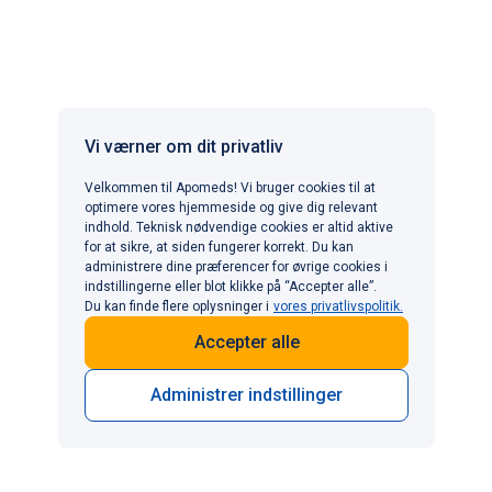
Udforsk relaterede emner
Vi værner om dit privatliv
Velkommen til Apomeds! Vi bruger cookies til at
optimere vores hjemmeside og give dig relevant
indhold. Teknisk nødvendige cookies er altid aktive
for at sikre, at siden fungerer korrekt. Du kan
administrere dine præferencer for øvrige cookies i
indstillingerne eller blot klikke på “Accepter alle”.
Du kan finde flere oplysninger i
vores privatlivspolitik.
Accepter alle
Administrer indstillinger
Seksuel sundhed
Viagra og alkohol: Effekt og
Seksuel sun