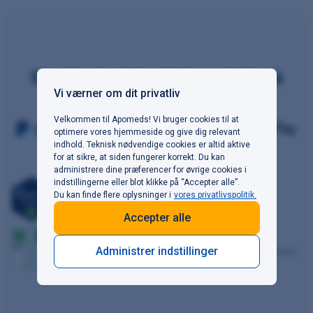
Sundhedspleje, du kan stole på
Vi værner om dit privatliv
Velkommen til Apomeds! Vi bruger cookies til at
optimere vores hjemmeside og give dig relevant
indhold. Teknisk nødvendige cookies er altid aktive
for at sikre, at siden fungerer korrekt. Du kan
administrere dine præferencer for øvrige cookies i
LegitScript
indstillingerne eller blot klikke på “Accepter alle”.
Du kan finde flere oplysninger i
vores privatlivspolitik.
LegitScripts højeste standarder for
sundhedsforhandlere.
Accepter alle
EU-certificering
Administrer indstillinger
Partnerapoteker, der er registreret og har tilladelse
til at sælge lægemidler online.