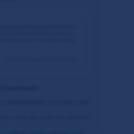
 que a masturbação masculina pode ter no
nto, é importante destacar os aspetos
o excessiva pode ter na função sexual e
Dr. Andres Eduardo Maldonado Rincon
s à masturbação
s relataram masturbar-se pelo menos uma
am no último ano, a razão mais comum foi:
 e 21,8% das mulheres afirmaram nunca