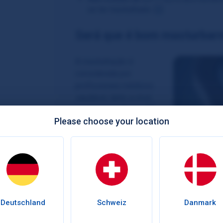
se ter masturbado. [
3
]
Será que é bom masturbar
A masturbação é
considerada por
profissionais médicos
saudável, tanto a nível
mental como físico. [
4
]
Please choose your location
Além disso, não se conhece
efeitos da masturbação que
sejam prejudiciais, desde
que não seja feita em
excesso. Para muitas
pessoas, a masturbação é
uma parte importante da
Deutschland
Schweiz
Danmark
sua saúde sexual, por não se conhecer efe
benefícios.