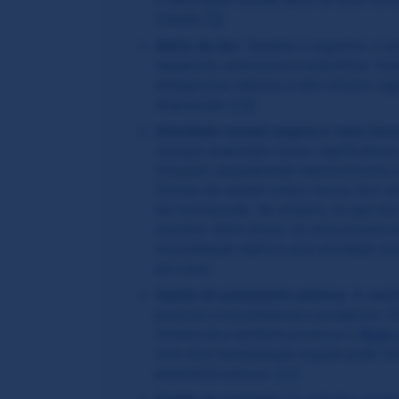
relação. [
9
]
Alívio da dor:
Durante o orgasmo, o co
dopamina, serotonina e endorfinas. Es
analgésicos naturais e têm efeitos sign
disposição. [
10
]
Atividade sexual segura e sem risc
sexuais acarretam riscos significativo
infeções sexualmente transmissíveis 
formas de reduzir estes riscos, tais c
de contraceção. No entanto, no que di
existem. Além disso, se uma pessoa es
masturbação diária é uma atividade sex
em risco.
Saúde do pavimento pélvico:
A saúde
prevenir a incontinência e prolapsos.
fortalecidos também promove o
fluxo
com uma masturbação regular pode for
pavimento pélvico. [
11
]