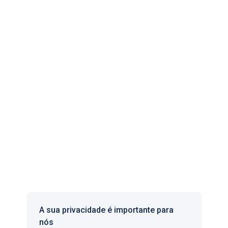
Os padrões mais elevados da LegitScript para
comerciantes de cuidados de saúde.
Certificação da UE
Farmácias parceiras registadas e autorizadas a
vender medicamentos online.
A Apomeds.com é operada pela Apo Global Ltd., como
plataforma de saúde digital, na qual é possível encontrar
médicos licenciados e farmácias parceiras registadas. A
Apomeds.com não fornece medicamentos, nem quaisquer
A sua privacidade é importante para
outros produtos.
nós