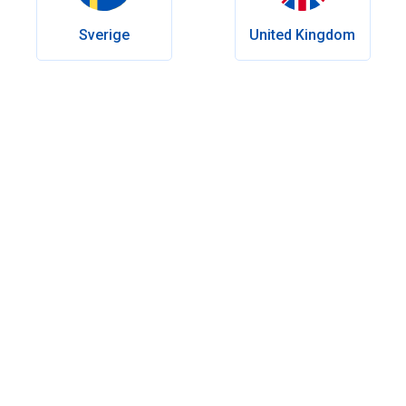
Sverige
United Kingdom
Innehållsförteckning
Vanliga biverkningar av Viagra
Mindre vanliga biverkningar
Sällsynta men allvarliga biverkningar
Långsiktiga effekter
Biverkningarnas varaktighet