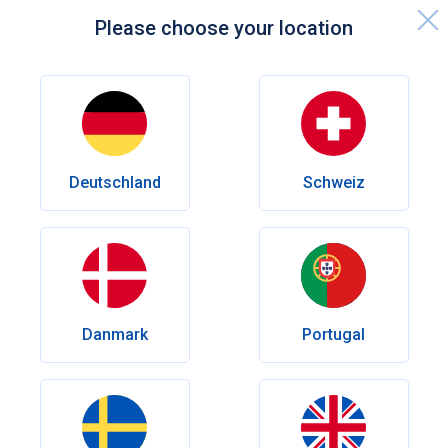
Please choose your location
Startsida
Kunskapscenter
Sexuell hälsa
Viagra biverkningar - Allt du behöver veta
Deutschland
Schweiz
Sexuell hälsa
Viagra biverkningar - Allt du
behöver veta
Vilka biverkningar kan Viagra ge och hur vanliga är de? Läs
mer om vanliga och mer ovanliga reaktioner, vad du bör vara
Danmark
Portugal
uppmärksam på och hur behandlingen vanligtvis tolereras.
Författare
Olena Goriacheva
Granskad av
Leg.läk. Andrés Eduardo Maldonado Rincón
Publiceringsdatum:
Maj 26, 2026
Nyligen modifierad:
Maj 26, 2026