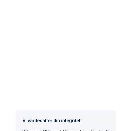
inom hälso- och sjukvården.
EU-certifiering
Partnerapotek som är registrerade och
auktoriserade att sälja läkemedel online.
Apomeds.com drivs av Apo Global Ltd. som en digital
hälsovårdsplattform där du kan hitta legitimerade läkare
och registrerade partnerapotek. Apomeds.com levererar
inte läkemedel eller andra produkter.
APOMEDS I ANDRA LÄNDER
Vi värdesätter din integritet