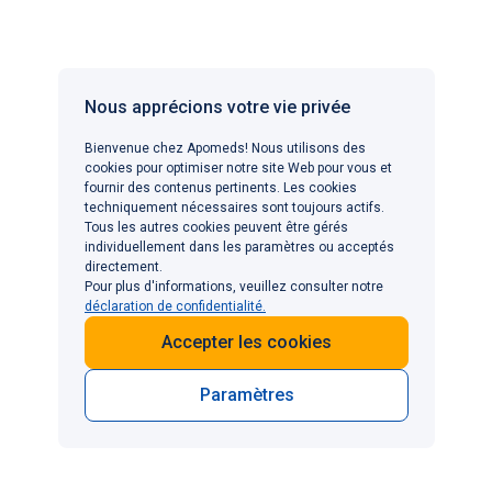
même principe actif dans le même dosage : leur
fonctionnement, leur temps d'effet, leur efficacité et
leurs effets indésirables sont considérés équivalents
[
9
,
10
].
Nous apprécions votre vie privée
Bienvenue chez Apomeds! Nous utilisons des
Cependant, le Viagra est commercialisé par Pfizer,
cookies pour optimiser notre site Web pour vous et
tandis que les génériques sont commercialisés par
fournir des contenus pertinents. Les cookies
d'autres laboratoires pharmaceutiques (Viatris, Sandoz,
techniquement nécessaires sont toujours actifs.
Tous les autres cookies peuvent être gérés
Biogaran etc.). De fait, la forme et la couleur des
individuellement dans les paramètres ou acceptés
comprimés, ainsi que l'emballage, peuvent différer.
directement.
Mais surtout, le prix des génériques est souvent plus
Pour plus d'informations, veuillez consulter notre
déclaration de confidentialité.
bas que celui du Viagra original.
Accepter les cookies
Concrètement, le
Viagra générique
offre les mêmes
résultats que le médicament de marque, mais à moindre
Paramètres
coût. Cependant, certains hommes préfèrent rester sur
le médicament original développé par Pfizer lorsqu'il a
déjà prouvé son efficacité.