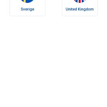
Sverige
United Kingdom
Table des matières
Tableau rapide sur l’effet du Viagra
Comment fonctionne le Viagra ?
Facteurs qui influencent la rapidité d’action
Combien de temps dure l’effet du Viagra ?
Expériences et ressentis des utilisateurs