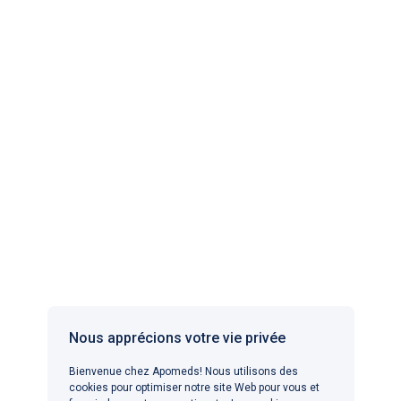
Les pharmacies partenaires sont enregistrées et
autorisées à vendre des médicaments en ligne.
Apomeds.com est exploité par Apo Global Ltd. en tant que
plateforme numérique de santé où vous pouvez trouver
des médecins autorisés et des pharmacies partenaires
enregistrées. Apomeds.com ne fournit pas de
médicaments ou d’autres produits.
Nous apprécions votre vie privée
APOMEDS DANS D'AUTRES PAYS
Bienvenue chez Apomeds! Nous utilisons des
cookies pour optimiser notre site Web pour vous et