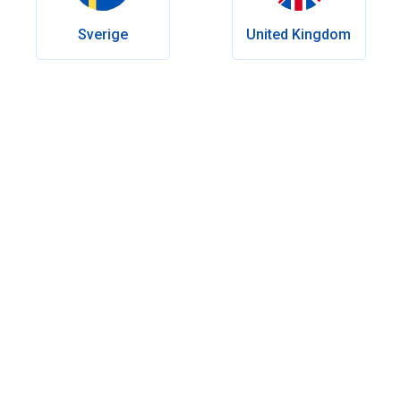
Sverige
United Kingdom
Table des matières
Le principe actif Tadalafil comparé au Sildenafil
Qu'ont en commun Cialis et Viagra ?
Cialis vs Viagra - quelles sont les différences ?
Délai d'action
Durée d'action
Différences dans les effets secondaires
Interactions