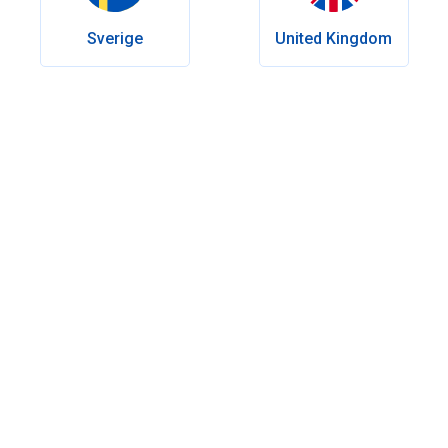
Sverige
United Kingdom
Índice
Será que é normal ter falta de desejo de ter relações
sexuais com o(a) companheiro(a)?
Porque é que os homens perdem o interesse nos(as)
companheiros(as)?
Falta de desejo sexual: visão geral das causas
Quais são os sintomas da libido baixa?
Tratamento para a perda de libido em homens e mulheres