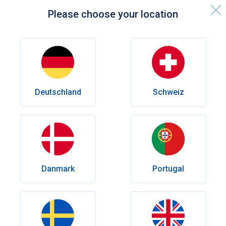
Please choose your location
Início
Centro de Conhecimento
Saúde Sexual
Libido baixa: causas, sintomas e soluções
Deutschland
Schweiz
Saúde Sexual
Libido baixa: causas, sintomas e
soluções
Revitalize o seu desejo sexual: Causas, soluções e dicas
para a perda de libido em homens e mulheres - um guia
Danmark
Portugal
completo para revitalizar a sua paixão e vitalidade.
Data de publicação:
Março 02, 2026
Última modificação:
Março 24, 2026