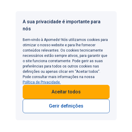
A ideia de que o sexo deve ser sempre espontâneo
e cheio de paixão e que a comunicação, o
planeamento ou quaisquer formas de auxílio tornam
A sua privacidade é importante para
o sexo menos "sincero" ou satisfatório.
nós
Estes mitos sexuais, entre outros semelhantes, podem
Bem-vindo à Apomeds! Nós utilizamos cookies para
otimizar o nosso website e para lhe fornecer
afetar a autoestima e a confiança sexual, dar origem a
conteúdos relevantes. Os cookies tecnicamente
expetativas irrealistas e, em alguns casos, causar até
necessários estão sempre ativos, para garantir que
mesmo disfunção sexual ou a perda de libido. [
6
]
o site funciona corretamente. Pode gerir as suas
preferências para todos os outros cookies nas
definições ou apenas clicar em “Aceitar todos”.
Por vezes, só durante uma crise é que se torna
Pode consultar mais informações na nossa
evidente que, apesar de uma educação moderna e de
Política de Privacidade.
qualidade, a pessoa ainda tem conceitos enraizados
Aceitar todos
que lhe estão a causar sofrimento. Fale
abertamente
com o(a) seu(a) companheiro(a)
e não hesite em
Gerir definições
obter ajuda externa para iniciar uma conversa.
Conclusão