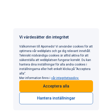
Apomeds.com drivs av Apo Global Ltd. som en digital
hälsovårdsplattform där du kan hitta legitimerade läkare
och registrerade partnerapotek. Apomeds.com levererar
inte läkemedel eller andra produkter.
APOMEDS I ANDRA LÄNDER
Vi värdesätter din integritet
Välkommen till Apomeds! Vi använder cookies för att
optimera vår webbplats och ge dig relevant innehåll.
POPULÄRA BEHANDLINGAR
Tekniskt nödvändiga cookies är alltid aktiva för att
Erektil dysfunktion
säkerställa att webbplatsen fungerar korrekt. Du kan
INFORMATION
hantera dina inställningar för alla andra cookies i
Viktminskning
KONTAKTA OSS
inställningarna eller helt enkelt klicka på ”Acceptera
Håravfall
alla”.
Vi vill gärna höra från dig
För tidig utlösning
Mer information finns i
vår integritetspolicy.
support@apomeds.com
+49-800-2040640
Acceptera alla
Hantera inställningar
©2026 Alla rättigheter förbehållna.
Villkor
Integritetspolicy