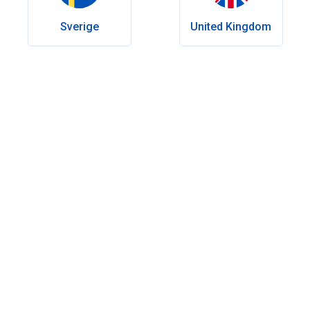
Sverige
United Kingdom
Innehållsförteckning
Vilka doser av Cialis finns tillgängliga?
Cialis vid behov: dosering vid erektild
Daglig Cialis: när passar det bäst?
Hur fastställs rätt dos av Cialis?
Läkemedel och ämnen som påverkar din Cialis-dosering