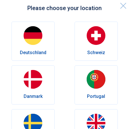
Please choose your location
Startsida
Kunskapscenter
Sexuell hälsa
Cialis Dosering
Sexuell hälsa
Deutschland
Schweiz
Cialis dosering: vilken dos passar
dig bäst?
Cialis finns i flera olika tadalafil-styrkor, vilket gör det
möjligt att anpassa behandlingen efter individuella behov.
Läs om hur de olika doserna skiljer sig åt och hur du
Danmark
Portugal
tillsammans med din vårdgivare kan hitta rätt styrka.
Författare
Olena Goriacheva
Granskad av
Leg.läk. Andrés Eduardo Maldonado Rincón
Publiceringsdatum:
Juli 06, 2026
Nyligen modifierad:
Juli 06, 2026