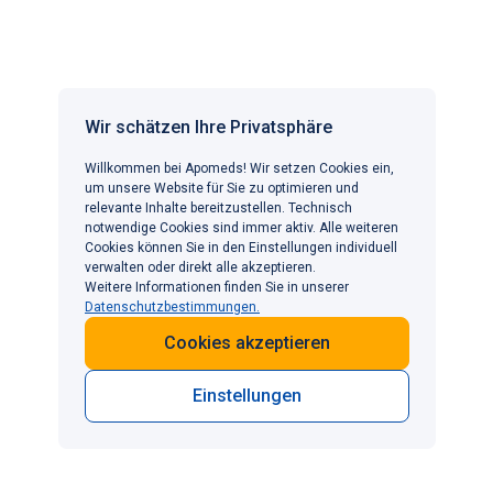
Um die für den Patienten individuell geeignete Therapie
zu finden, müssen zunächst die Ursachen einer
Erektionsstörung ausfindig gemacht werden. Nach
Erheben der Krankengeschichte entscheiden der
behandelnde Arzt oder die behandelnde Ärztin, ob noch
Wir schätzen Ihre Privatsphäre
weitere Tests zur Diagnosesicherung nötig sind.
Willkommen bei Apomeds! Wir setzen Cookies ein,
um unsere Website für Sie zu optimieren und
relevante Inhalte bereitzustellen. Technisch
notwendige Cookies sind immer aktiv. Alle weiteren
Fazit
Cookies können Sie in den Einstellungen individuell
verwalten oder direkt alle akzeptieren.
Weitere Informationen finden Sie in unserer
Zusammenfassend lässt sich sagen, dass etliche
Datenschutzbestimmungen.
Faktoren die Potenz im natürlichen Alterungsprozess
Cookies akzeptieren
negativ beeinflussen können.
Einstellungen
Die wichtigsten davon sind:
Körperliche Erkrankungen (vor Gefäßerkrankungen)
Medikamente