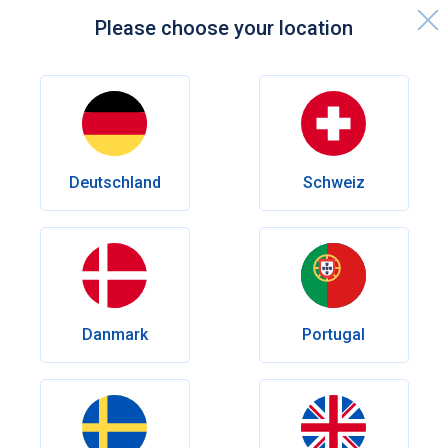
Please choose your location
Startseite
In welchem Alter lässt die Potenz nach?
Sexualität
Deutschland
Schweiz
In welchem Alter lässt die Potenz
nach?
Jeder Mann hat sich wahrscheinlich schon einmal die Frage
gestellt: Wann lässt die Potenz nach? Die Antwort mag
überraschen - denn die Potenz lässt nicht nur mit dem Alter
Danmark
Portugal
nach. In unserem Artikel verraten wir, welche Faktoren die
männliche Potenz beeinflussen und was Männer tun
können, um sie so lange wie möglich zu erhalten.
Verfasser
Olena Goriacheva
Erscheinungsdatum:
März 21, 2023