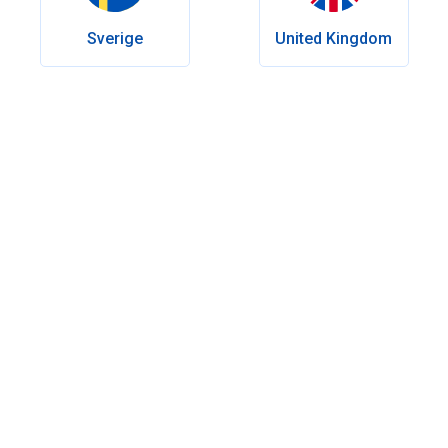
Letzte Änderung:
März 23, 2026
Sverige
United Kingdom
Inhaltsverzeichnis
Potenz für Männer jeden Alters – weit mehr als nur Sex
Natürliche Veränderungen der Potenz im Alter
Körperliche Veränderungen und Erektionsstörungen im
Alter